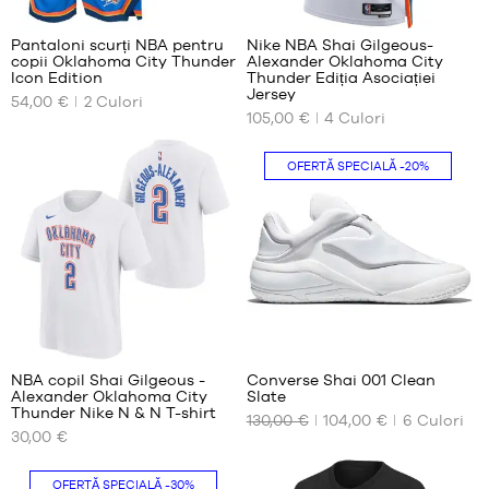
43
44
Pantaloni scurți NBA pentru
Nike NBA Shai Gilgeous-
44.5
copii Oklahoma City Thunder
Alexander Oklahoma City
DIMENSIUNILE
DIMENSIUNILE
Icon Edition
Thunder Ediția Asociației
45
NOASTRE
NOASTRE
Jersey
54,00 €
2
Culori
47.5
DISPONIBILE
DISPONIBILE
105,00 €
4
Culori
S -
XS
Numai
OFERTĂ SPECIALĂ
-20%
copil
în
S
- 1,25
magazin
M
m
L
până
la
XL
1,35
XXL
m
M -
copil
2
- 1,35
m
NBA copil Shai Gilgeous -
Converse Shai 001 Clean
până
Alexander Oklahoma City
Slate
DIMENSIUNILE
DIMENSIUNILE
la
Thunder Nike N & N T-shirt
130,00 €
104,00 €
6
Culori
NOASTRE
NOASTRE
1,50
30,00 €
DISPONIBILE
DISPONIBILE
m
L -
S -
50
OFERTĂ SPECIALĂ
-30%