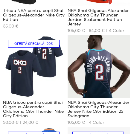
Tricou NBA pentru copii Shai
NBA Shai Gilgeous Alexander
Gilgeous-Alexander Nike City
Oklahoma City Thunder
DIMENSIUNILE
DIMENSIUNILE
Edition
Jordan Statement Edition
NOASTRE
NOASTRE
Jersey
35,00 €
DISPONIBILE
DISPONIBILE
105,00 €
84,00 €
4
Culori
S -
S
OFERTĂ SPECIALĂ
-20%
copil
XL
- 1,25
XXL
m
până
la
1,35
m
M -
copil
10
- 1,35
m
NBA tricou pentru copii Shai
NBA Shai Gilgeous-Alexander
până
Gilgeous-Alexander
Oklahoma City Thunder
DIMENSIUNILE
DIMENSIUNILE
la
Oklahoma City Thunder Nike
Jersey Nike City Edition 25
NOASTRE
NOASTRE
City Edition
Swingman
1,50
DISPONIBILE
DISPONIBILE
m
30,00 €
24,00 €
105,00 €
4
Culori
L -
S -
S
copil