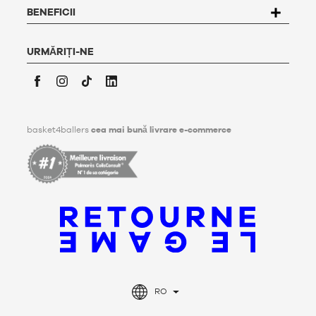
informează utilizatorul că poate defini, în timpul vieții sale,
BENEFICII
directive referitoare la conservarea, ștergerea și
comunicarea datelor sale personale după decesul său.
Pentru mai multe informații, faceți
clic aici
.
URMĂRIȚI-NE
Facebook
Instagram
TikTok
LinkedIn
basket4ballers
cea mai bună livrare e-commerce
RO