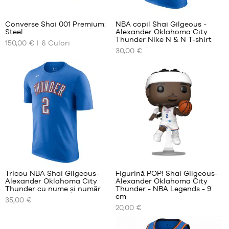
copil
2
4
- 1,35
m
Converse Shai 001 Premium:
NBA copil Shai Gilgeous -
până
Steel
Alexander Oklahoma City
DIMENSIUNILE
DIMENSIUNILE
la
Thunder Nike N & N T-shirt
150,00 €
6
Culori
NOASTRE
NOASTRE
1,50
30,00 €
DISPONIBILE
DISPONIBILE
m
L -
38.5
S -
copil
copil
40
- 1,50
- 1,25
m
40.5
m
până
43
până
la
la
44
1,65
1,35
45
m
m
49
XL -
M -
copii
copil
- 1,65
- 1,35
m
Tricou NBA Shai Gilgeous-
Figurină POP! Shai Gilgeous-
m
Alexander Oklahoma City
Alexander Oklahoma City
până
DIMENSIUNILE
DIMENSIUNILE
până
Thunder cu nume și număr
Thunder - NBA Legends - 9
la
NOASTRE
NOASTRE
la
cm
1,80
35,00 €
DISPONIBILE
DISPONIBILE
1,50
20,00 €
m
m
XS
O
L -