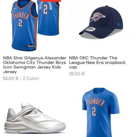
MĂRCI
PROMOȚII
COPILUL
RELEASES
PROMOȚII
10
2
RELEASES
RO
NBA Shai Gilgeous-Alexander
NBA OKC Thunder The
Oklahoma City Thunder Boys
League New Era snapback
DIMENSIUNILE
DIMENSIUNILE
Icon Swingman Jersey Kids
cap
NOASTRE
NOASTRE
Jersey
Deveniți
28,00 €
DISPONIBILE
DISPONIBILE
membru
82,00 €
2
Culori
S -
O
ÎNTREBĂRI
copil
mărime
FRECVENTE
- 1,25
m
Blog
până
la
1,35
m
M -