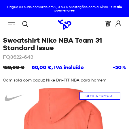
Pague as suas compras em 2, 3 ou 4 prestações com a Alma :
+ Mais
pormenores
PT
(vazio)
Menu
Cesto
Acede
Pesquisa
ESTÁ
INÍCIO
/
VESTUÁRIO
/
SWEATSHIRT
mobile
:
a
Sweatshirt Nike NBA Team 31
aberta
AQUI
NIKE
NOVIDADES
:
NBA
/
Vermelho
Standard Issue
TEAM
SAPATOS
31
FQ3622-643
STANDARD
NOVIDADES
ISSUE
120,00 €
60,00 €
, IVA incluído
-50%
VESTUÁRIO
SAPATOS
Camisola com capuz Nike Dri-FIT NBA para homem
EQUIPAMENTO
VESTUÁRIO
Nike
OFERTA ESPECIAL
NBA
EQUIPAMENTO
MARCAS
NBA
CRIANÇA