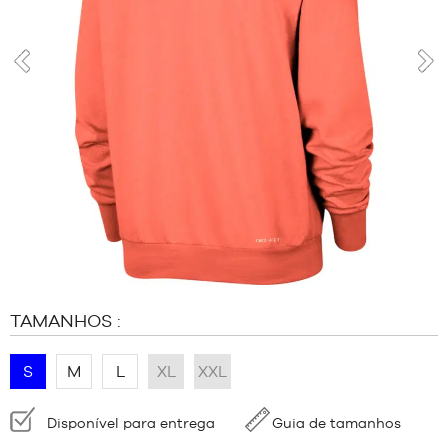
MARCAS
PROMOÇÕES
CRIANÇA
anterior
segu
RELEASES
PROMOÇÕES
RELEASES
PT
Tornar-
se
membro
FAQ
TAMANHOS :
Blogue
S
M
L
XL
XXL
Disponibilidade:
Disponível para entrega
Guia de tamanhos