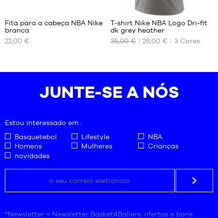
2
24
Fita para a cabeça NBA Nike
T-shirt Nike NBA Logo Dri-fit
branca
dk grey heather
OS
OS
22,00 €
35,00 €
28,00 €
3
Cores
NOSSOS
NOSSOS
TAMANHOS
TAMANHOS
DISPONÍVEIS
DISPONÍVEIS
Tamanho
S
JUNTE-SE A NÓS
único
XXL
Estou interessado em :
Basquetebol
Lifestyle
NBA
Homens
Mulheres
Crianças
novidades
*Newsletter = Newsletter Basket4Ballers, ofertas e bons