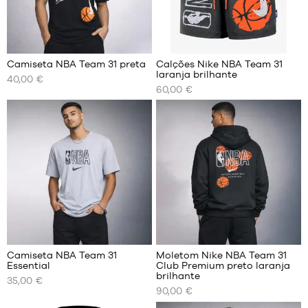
6
Camiseta NBA Team 31 preta
Calções Nike NBA Team 31
laranja brilhante
40,00 €
OS
OS
60,00 €
NOSSOS
NOSSOS
TAMANHOS
TAMANHOS
DISPONÍVEIS
DISPONÍVEIS
XS
XS
S
S
M
M
L
L
XL
XL
XXL
XXL
Camiseta NBA Team 31
Moletom Nike NBA Team 31
Essential
Club Premium preto laranja
OS
OS
brilhante
35,00 €
NOSSOS
NOSSOS
90,00 €
TAMANHOS
TAMANHOS
DISPONÍVEIS
DISPONÍVEIS