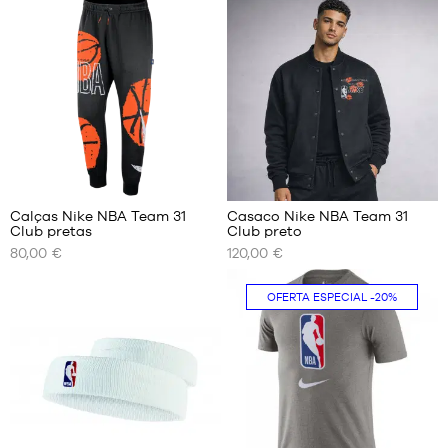
S
XS
M
S
L
M
XL
L
XXL
XL
XXL
Calças Nike NBA Team 31
Casaco Nike NBA Team 31
Club pretas
Club preto
OS
OS
80,00 €
120,00 €
NOSSOS
NOSSOS
TAMANHOS
TAMANHOS
DISPONÍVEIS
DISPONÍVEIS
OFERTA ESPECIAL
-20%
S
S
M
M
L
L
XL
XL
XXL
XXL