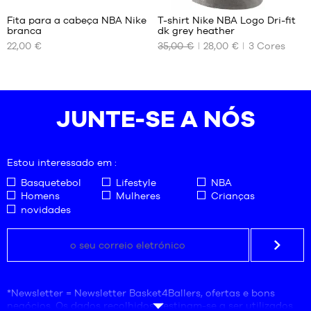
Fita para a cabeça NBA Nike
T-shirt Nike NBA Logo Dri-fit
branca
dk grey heather
OS
OS
22,00 €
35,00 €
28,00 €
3
Cores
NOSSOS
NOSSOS
TAMANHOS
TAMANHOS
DISPONÍVEIS
DISPONÍVEIS
Tamanho
S
JUNTE-SE A NÓS
único
XXL
Estou interessado em :
Basquetebol
Lifestyle
NBA
Homens
Mulheres
Crianças
novidades
*Newsletter = Newsletter Basket4Ballers, ofertas e bons
negócios. Os dados recolhidos destinam-se a ser utilizados