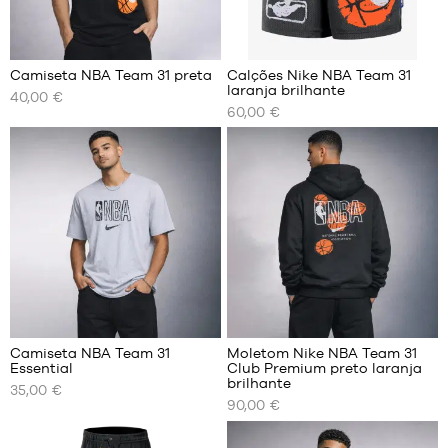
6
Camiseta NBA Team 31 preta
Calções Nike NBA Team 31
laranja brilhante
40,00 €
OS
OS
60,00 €
NOSSOS
NOSSOS
TAMANHOS
TAMANHOS
DISPONÍVEIS
DISPONÍVEIS
XS
XS
S
S
M
M
L
L
XL
XL
XXL
XXL
Camiseta NBA Team 31
Moletom Nike NBA Team 31
Essential
Club Premium preto laranja
OS
OS
brilhante
35,00 €
NOSSOS
NOSSOS
90,00 €
TAMANHOS
TAMANHOS
DISPONÍVEIS
DISPONÍVEIS