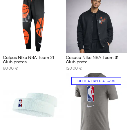
S
XS
M
S
L
M
XL
L
XXL
XL
XXL
Calças Nike NBA Team 31
Casaco Nike NBA Team 31
Club pretas
Club preto
OS
OS
80,00 €
120,00 €
NOSSOS
NOSSOS
TAMANHOS
TAMANHOS
DISPONÍVEIS
DISPONÍVEIS
OFERTA ESPECIAL
-20%
S
S
M
M
L
L
XL
XL
XXL
XXL
2
24