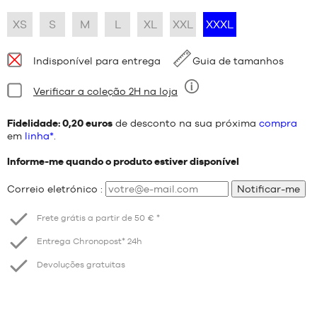
XS
S
M
L
XL
XXL
XXXL
Disponibilidade:
Indisponível para entrega
Guia de tamanhos
Estado:
Verificar a coleção 2H na loja
Nove
Fidelidade: 0,20 euros
de desconto na sua próxima
compra
em
linha*
.
Informe-me quando o produto estiver disponível
Correio eletrónico :
Notificar-me
Frete grátis a partir de 50 € *
Entrega Chronopost* 24h
Devoluções gratuitas