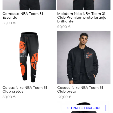
XXL
XXL
Camiseta NBA Team 31
Moletom Nike NBA Team 31
Essential
Club Premium preto laranja
OS
OS
brilhante
35,00 €
NOSSOS
NOSSOS
90,00 €
TAMANHOS
TAMANHOS
DISPONÍVEIS
DISPONÍVEIS
S
XS
M
S
L
M
XL
L
XXL
XL
XXL
Calças Nike NBA Team 31
Casaco Nike NBA Team 31
Club pretas
Club preto
OS
OS
80,00 €
120,00 €
NOSSOS
NOSSOS
TAMANHOS
TAMANHOS
DISPONÍVEIS
DISPONÍVEIS
OFERTA ESPECIAL
-30%