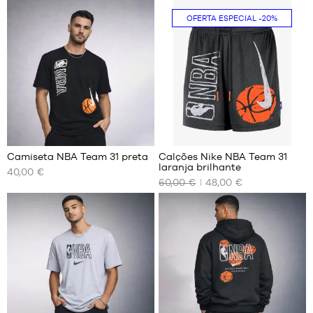
OFERTA ESPECIAL
-20%
6
Camiseta NBA Team 31 preta
Calções Nike NBA Team 31
laranja brilhante
40,00 €
OS
OS
60,00 €
48,00 €
NOSSOS
NOSSOS
TAMANHOS
TAMANHOS
DISPONÍVEIS
DISPONÍVEIS
XS
XS
S
S
M
M
L
L
XL
XL