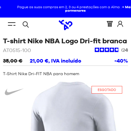
Pague as suas compras em 2, 3 ou 4 prestações com a Alma :
+ Mais
pormenores
PT
(vazio)
Menu
Cesto
Acede
Pesquisa
ESTÁ
INÍCIO
/
VESTUÁRIO
/
T-
mobile
:
a
T-shirt Nike NBA Logo Dri-fit branca
aberta
AQUI
SHIRTS
NOVIDADES
/
T-
:
SHIRT
AT0515-100
24
NIKE
SAPATOS
NBA
35,00 €
21,00 €
, IVA incluído
-40%
LOGO
NOVIDADES
DRI-
VESTUÁRIO
FIT
T-Shirt Nike Dri-FIT NBA para homem
BRANCA
SAPATOS
Nike
EQUIPAMENTO
ESGOTADO
VESTUÁRIO
NBA
EQUIPAMENTO
MARCAS
NBA
CRIANÇA