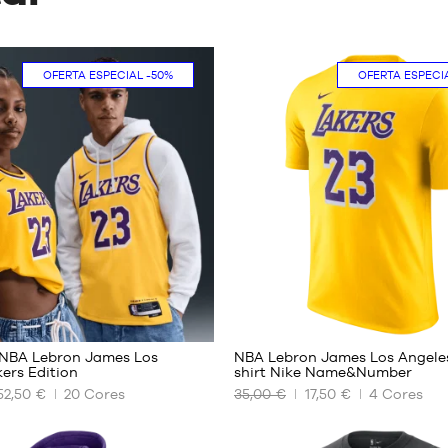
OFERTA ESPECIAL
-50%
OFERTA ESPECI
294
6
NBA Lebron James Los
NBA Lebron James Los Angeles
ers Edition
shirt Nike Name&Number
52,50 €
20
Cores
35,00 €
17,50 €
4
Cores
OS
NOSSOS
S
TAMANHOS