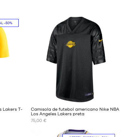
AL
-50%
 Lakers T-
Camisola de futebol americano Nike NBA
Los Angeles Lakers preta
75,00 €
OS
NOSSOS
TAMANHOS