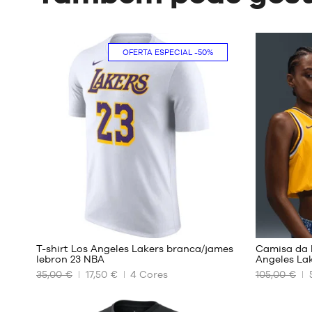
OFERTA ESPECIAL
-50%
6
T-shirt Los Angeles Lakers branca/james
Camisa da 
lebron 23 NBA
Angeles Lak
35,00 €
17,50 €
4
Cores
105,00 €
OS
OS
NOSSOS
NOSSOS
TAMANHOS
TAMANHO