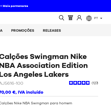
es
PT
(vazio)
Cesto
Aceder
Pesquisa
:
a
aberta
ÇA
PROMOÇÕES
RELEASES
Calções Swingman Nike
NBA Association Edition
/
Branco
Los Angeles Lakers
AJ5616-100
127
70,00 €
, IVA incluído
Calções Nike NBA Swingman para homem