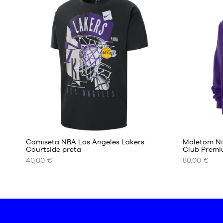
DISPONÍVEIS
DISPONÍVEI
XS
XS
S
S
M
M
L
L
XXL
XL
XXL
Camiseta NBA Los Angeles Lakers
Moletom Ni
Courtside preta
Club Premiu
40,00 €
80,00 €
OS
OS
NOSSOS
NOSSOS
TAMANHOS
TAMANHO
DISPONÍVEIS
DISPONÍVEI
S
XS
M
S