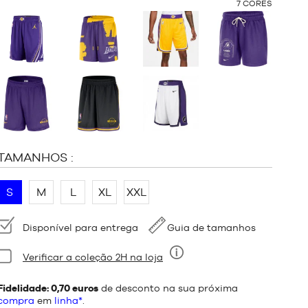
OUTRAS
7
CORES
CORES
:
TAMANHOS :
S
M
L
XL
XXL
Disponibilidade:
Disponível para entrega
Guia de tamanhos
Estado:
Verificar a coleção 2H na loja
Nove
Fidelidade: 0,70 euros
de desconto na sua próxima
compra
em
linha*
.