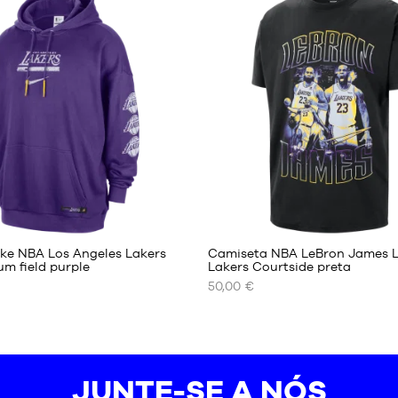
S
DISPONÍVEIS
XS
S
M
L
XL
XXL
1
ke NBA Los Angeles Lakers
Camiseta NBA LeBron James L
m field purple
Lakers Courtside preta
50,00 €
OS
NOSSOS
S
TAMANHOS
S
DISPONÍVEIS
S
JUNTE-SE A NÓS
M