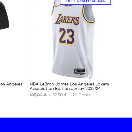
OFERTA ESPECIAL
-50%
DISPONÍVEIS
XS
S
M
L
XL
XXL
294
os Angeles
NBA LeBron James Los Angeles Lakers
Association Edition Jersey 2023/24
105,00 €
52,50 €
20
Cores
OS
NOSSOS
TAMANHOS
DISPONÍVEIS
XS
S