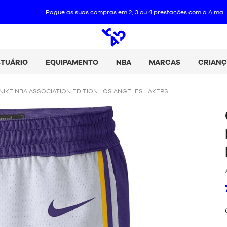
ague as suas compras em 2, 3 ou 4 prestações com a Alma :
+ Mais pormenor
Pesquisa
aberta
STUÁRIO
EQUIPAMENTO
NBA
MARCAS
CRIAN
IKE NBA ASSOCIATION EDITION LOS ANGELES LAKERS