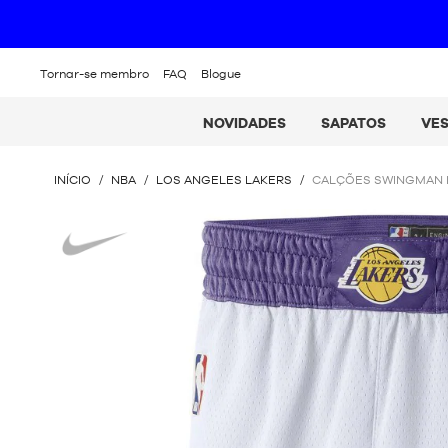
P
Tornar-se membro
FAQ
Blogue
NOVIDADES
SAPATOS
VE
ESTÁ
INÍCIO
/
NBA
/
LOS ANGELES LAKERS
/
CALÇÕES SWINGMAN N
AQUI
:
Nike