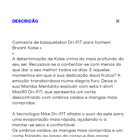
DESCRIÇÃO
Camisola de basquetebol Dri-FIT para homem
Bryant Kobe «
»
A determinação de Kobe vinha do mais profundo do
seu ser. Recusava-se a contentar-se com menos do
que dar o seu melhor todos os dias. E aqueles
momentos em que a sua dedicação dava frutos? A
emoção transbordava numa alegria fury. Deixe a
sua Mamba Mentality explodir com esta t-shirt
Max90 Dri-FIT, que apresenta um corte
descontraído com ombros caídos e mangas mais
compridas.
A tecnologia Nike Dri-FIT afasta o suor da pele para
uma evaporação mais rápida, ajudando-o a
manter-se seco e confortável.
Os ombros caídos, as mangas mais compridas e um
corte folgado ao longo do corpo e das ancas