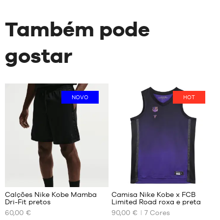
Também pode
gostar
NOVO
HOT
95
Calções Nike Kobe Mamba
Camisa Nike Kobe x FCB
Dri-Fit pretos
Limited Road roxa e preta
OS
OS
60,00 €
90,00 €
7
Cores
NOSSOS
NOSSOS