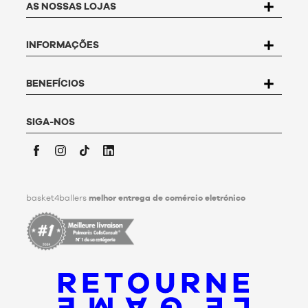
AS NOSSAS LOJAS
proteção de dados, o utilizador dispõe de um direito de
acesso, de retificação, de contestação e de supressão dos
dados que lhe dizem respeito. Para exercer este direito, o
INFORMAÇÕES
utilizador pode escrever para Basket4Ballers, 104 rue de
Hochfelden, 67200 Strasbourg ou preencher o
formulário
"Contactar o serviço de apoio ao cliente
".
Para mais informações,
clique aqui
. Basket4Ballers informa o
BENEFÍCIOS
utilizador que pode definir, em vida, diretivas relativas à
conservação, à eliminação e à comunicação dos seus dados
pessoais após a sua morte. Para saber mais,
clique aqui
.
SIGA-NOS
Facebook
Instagram
TikTok
LinkedIn
basket4ballers
melhor entrega de comércio eletrónico