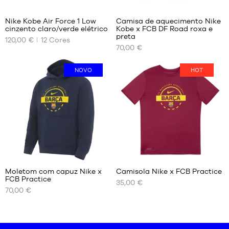
38.5
42.5
39
43
Nike Kobe Air Force 1 Low
Camisa de aquecimento Nike
40
44
cinzento claro/verde elétrico
Kobe x FCB DF Road roxa e
OS
OS
preta
40.5
44.5
120,00 €
12
Cores
NOSSOS
NOSSOS
70,00 €
41
45
TAMANHOS
TAMANHOS
DISPONÍVEIS
DISPONÍVEIS
42
45.5
NOVO
HOT
42.5
40
S
43
40.5
M
44
41
L
44.5
42
XL
45
42.5
XXL
45.5
43
46
44
47
44.5
47.5
Moletom com capuz Nike x
Camisola Nike x FCB Practice
45
FCB Practice
48
35,00 €
OS
OS
45.5
70,00 €
48.5
NOSSOS
NOSSOS
46
TAMANHOS
TAMANHOS
47
DISPONÍVEIS
DISPONÍVEIS
47.5
S
S