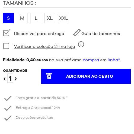
TAMANHOS :
S
M
L
XL
XXL
Disponibilidade:
Disponível para entrega
Guia de tamanhos
Estado:
Verificar a coleção 2H na loja
Nove
Fidelidade: 0,40 euros
na sua próxima
compra
em
linha*
.
QUANTIDADE
ADICIONAR AO CESTO
Reduzir
Aumentar
Frete grátis a partir de 50 € *
Entrega Chronopost* 24h
Devoluções gratuitas