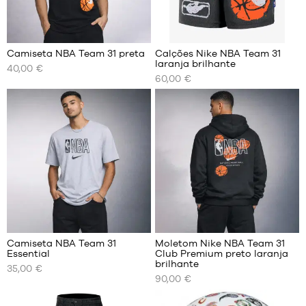
6
Camiseta NBA Team 31 preta
Calções Nike NBA Team 31
laranja brilhante
40,00 €
OS
OS
60,00 €
NOSSOS
NOSSOS
TAMANHOS
TAMANHOS
DISPONÍVEIS
DISPONÍVEIS
XS
XS
S
S
M
M
L
L
XL
XL
XXL
XXL
Camiseta NBA Team 31
Moletom Nike NBA Team 31
Essential
Club Premium preto laranja
OS
OS
brilhante
35,00 €
NOSSOS
NOSSOS
90,00 €
TAMANHOS
TAMANHOS
DISPONÍVEIS
DISPONÍVEIS