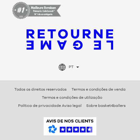
PT
Todos os direitos reservados
Termos e condições de venda
Termos e condições de utilização
Política de privacidade Aviso legal
Sobre basket4ballers
s
B
a
s
k
e
t
4
b
a
l
l
e
r
s
C
o
m
e
n
t
á
r
i
o
s
v
e
r
i
f
i
c
a
d
o