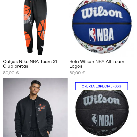
S
XS
M
S
L
M
XL
L
XXL
XL
XXL
4
Calças Nike NBA Team 31
Bola Wilson NBA All Team
Club pretas
Logos
OS
OS
80,00 €
30,00 €
NOSSOS
NOSSOS
TAMANHOS
TAMANHOS
DISPONÍVEIS
DISPONÍVEIS
OFERTA ESPECIAL
-30%
S
tamanho
7
M
L
XL
XXL
1