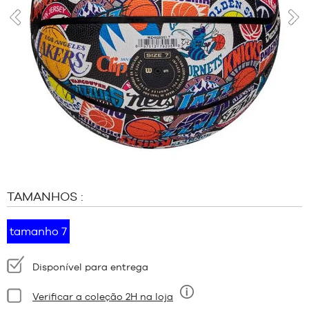
MARCAS
PROMOÇÕES
anterior
segu
CRIANÇA
RELEASES
PROMOÇÕES
RELEASES
PT
Tornar-
se
membro
TAMANHOS :
FAQ
tamanho 7
Blogue
Disponibilidade:
Disponível para entrega
Estado:
Verificar a coleção 2H na loja
Nove