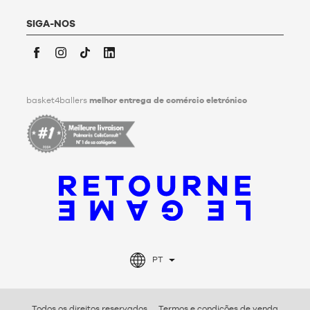
conservação, à eliminação e à comunicação dos seus dados
pessoais após a sua morte. Para saber mais,
clique aqui
.
SIGA-NOS
Facebook
Instagram
TikTok
LinkedIn
basket4ballers
melhor entrega de comércio eletrónico
PT
Todos os direitos reservados
Termos e condições de venda