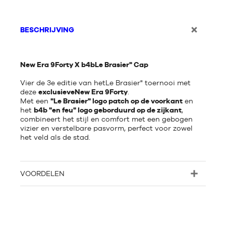
BESCHRIJVING
New Era 9Forty X b4bLe Brasier" Cap
Vier de 3e editie van hetLe Brasier" toernooi met
deze
exclusieveNew Era 9Forty
.
Met een
"Le Brasier" logo patch op de voorkant
en
het
b4b "en feu" logo geborduurd op de zijkant
,
combineert het stijl en comfort met een gebogen
vizier en verstelbare pasvorm, perfect voor zowel
het veld als de stad.
VOORDELEN