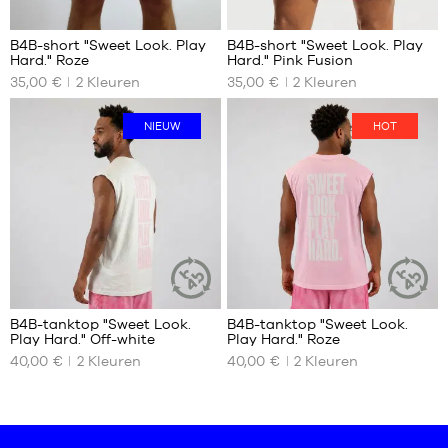
B4B-short "Sweet Look. Play
B4B-short "Sweet Look. Play
Hard." Roze
Hard." Pink Fusion
ONZE
ONZE
35,00 €
2
Kleuren
35,00 €
2
Kleuren
BESCHIKBARE
BESCHIKBARE
MATEN
MATEN
NIEUW
HOT
XS
XS
S
S
M
M
L
L
XL
XL
XXL
XXL
B4B-tanktop "Sweet Look.
B4B-tanktop "Sweet Look.
DUURZAAM
DUURZAA
Play Hard." Off-white
Play Hard." Roze
ARTIKEL
ARTIKEL
ONZE
ONZE
40,00 €
2
Kleuren
40,00 €
2
Kleuren
BESCHIKBARE
BESCHIKBARE
MATEN
MATEN
XS
XS
S
S