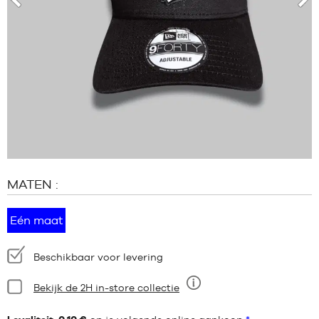
MERKEN
voor
vol
PROMO'S
KIND
RELEASES
PROMO'S
RELEASES
NL
Lid
worden
MATEN :
FAQ
Eén maat
Blog
Beschikbaarheid:
Beschikbaar voor levering
Staat:
Bekijk de 2H in-store collectie
Negen