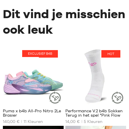
Dit vind je misschien
ook leuk
EXCLUSIEF B4B
HOT
HOT
40
7
Puma x b4b All-Pro Nitro 2Le
Performance V.2 b4b Sokken
DUURZAAM
DUURZAA
Brasier
Terug in het spel "Pink Flow
ARTIKEL
ARTIKEL
ONZE
ONZE
140,00 €
11
Kleuren
14,00 €
5
Kleuren
BESCHIKBARE
BESCHIKBARE
MATEN
MATEN