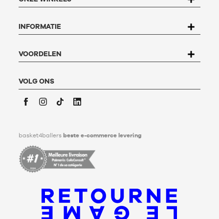
gegevensbescherming nr. 78-17 van 6 januari 1978 hebt u
recht op toegang, rectificatie, betwisting en verwijdering van
alle gegevens die op u betrekking hebben. Om dit recht uit te
INFORMATIE
oefenen, kan de gebruiker schrijven naar Basket4Ballers, 104
rue de Hochfelden, 67200 Strasbourg of het
formulier
"Contact Klantenservice
" invullen.
Voor meer informatie,
klik hier
. Basket4Ballers informeert de
VOORDELEN
gebruiker dat hij tijdens zijn leven richtlijnen kan definiëren
met betrekking tot het bewaren, het verwijderen en het
communiceren van zijn persoonlijke gegevens na zijn
VOLG ONS
overlijden. Voor meer informatie,
klik hier
.
Facebook
Instagram
TikTok
LinkedIn
basket4ballers
beste e-commerce levering