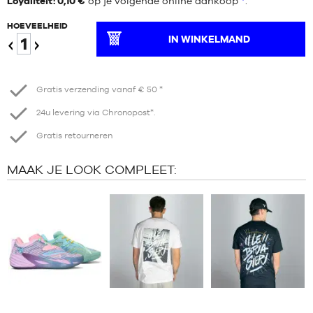
Loyaliteit: 0,10 €
op je volgende online aankoop
*
.
HOEVEELHEID
IN WINKELMAND
Verminder
Verhogen
Gratis verzending vanaf € 50 *
24u levering via Chronopost*.
Gratis retourneren
MAAK JE LOOK COMPLEET: