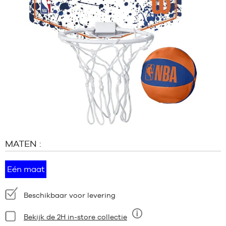
MERKEN
PROMO'S
KIND
RELEASES
PROMO'S
RELEASES
NL
Lid
worden
MATEN :
FAQ
Blog
Eén maat
Beschikbaarheid:
Beschikbaar voor levering
Staat:
Bekijk de 2H in-store collectie
Negen