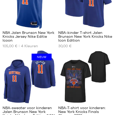
4
NBA Jalen Brunson New York
NBA-kinder T-shirt Jalen
Knicks Jersey Nike Editie
Brunson New York Knicks Nike
ONZE
ONZE
Icoon
Icon Edition
BESCHIKBARE
BESCHIKBARE
105,00 €
4
Kleuren
30,00 €
MATEN
MATEN
S
S -
NIEUW
kind
M
-
XL
1,25
XXL
m
tot
1,35
m
M -
kind
-
NBA-sweater voor kinderen
NBA-T-shirt voor kinderen:
1,35
Jalen Brunson New York
New York Knicks Finals
m
ONZE
ONZE